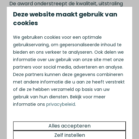
De award onderstreept de kwaliteit, uitstraling
en professionele ontwikkeling van het park. De
Deze website maakt gebruik van
Green Key Gold certificering bevestigt
cookies
daarnaast dat duurzaamheid bij ons geen
belofte is, maar een concrete standaard. Van
We gebruiken cookies voor een optimale
energievoorzieningen tot materiaalkeuze en
gebruikservaring, om gepersonaliseerde inhoud te
parkontwikkeling: Oudehaske is ontworpen met
bieden en ons verkeer te analyseren. Ook delen we
informatie over uw gebruik van onze site met onze
oog voor de toekomst.
partners voor social media, adverteren en analyse.
Deze erkenningen laten zien dat investeren in
Deze partners kunnen deze gegevens combineren
kwaliteit en duurzaamheid niet alleen zichtbaar is
met andere informatie die u aan ze heeft verstrekt
op het park, maar ook wordt herkend binnen de
of die ze hebben verzameld op basis van uw
branche.
gebruik van hun diensten. Bekijk voor meer
informatie ons
privacybeleid
.
Alles accepteren
Zelf instellen