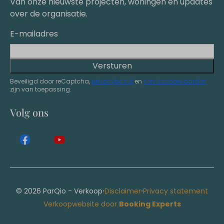
Van onze nieuwste projecten, woningen en updates
over de organisatie.
E-mailadres
Versturen
Beveiligd door reCaptcha,
privacybeleid
en
servicevoorwaarden
zijn van toepassing.
Volg ons
·
·
© 2026 ParQio - Verkoop
Disclaimer
Privacy statement
Verkoopwebsite door
Booking Experts