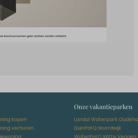
Onze vakantieparken
ning kopen
Landal Waterpark Oudeha
ning verhuren
DuinParQ Noordwijk
tiewoning
WaterParQ Witte Vennen