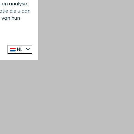
 en analyse.
ie die u aan
k van hun
NL