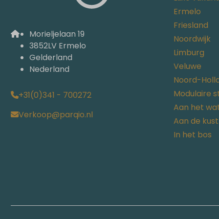
Ermelo
Friesland
Morieljelaan 19
Noordwijk
3852LV Ermelo
Limburg
Gelderland
Veluwe
Nederland
Noord-Holl
Modulaire 
+31(0)341 - 700272
Aan het wa
Verkoop@parqio.nl
Aan de kust
In het bos