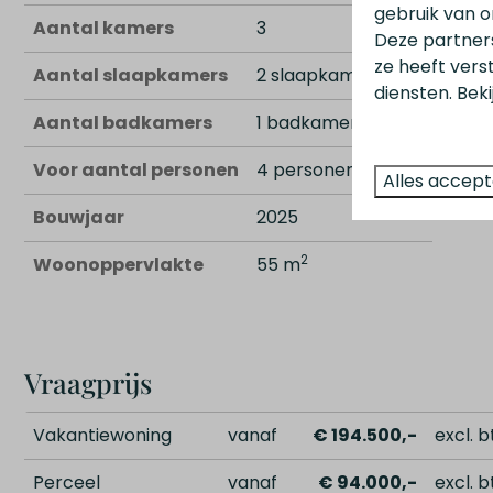
gebruik van o
Aantal kamers
3
Deze partner
ze heeft vers
Aantal slaapkamers
2 slaapkamers
diensten. Bek
Aantal badkamers
1 badkamer
Voor aantal personen
4 personen
Alles accep
Bouwjaar
2025
2
Woonoppervlakte
55 m
Vraagprijs
Vakantiewoning
vanaf
€ 194.500,-
excl. b
Perceel
vanaf
€ 94.000,-
excl. b