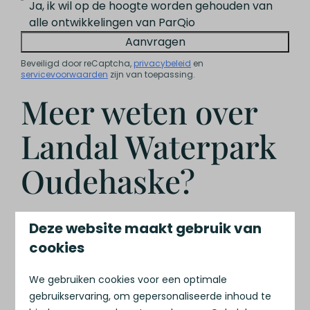
Ja, ik wil op de hoogte worden gehouden van
alle ontwikkelingen van ParQio
Aanvragen
Beveiligd door reCaptcha,
privacybeleid
en
servicevoorwaarden
zijn van toepassing.
Meer weten over
Landal Waterpark
Oudehaske?
In onze brochure leest u meer over deze nieuwe
Deze website maakt gebruik van
ontwikkeling aan het Friese water. Vul het
cookies
formulier in en ontvang de brochure in uw inbox.
We gebruiken cookies voor een optimale
Wat u kunt verwachten:
gebruikservaring, om gepersonaliseerde inhoud te
Informatie over de ligging en de omgeving