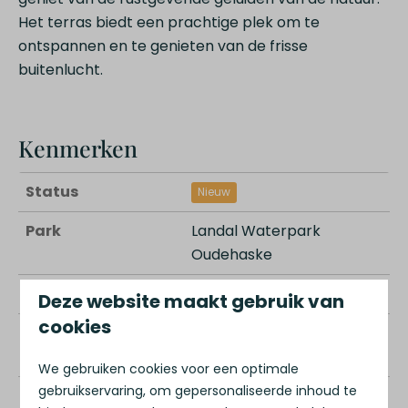
Het terras biedt een prachtige plek om te
ontspannen en te genieten van de frisse
buitenlucht.
Kenmerken
Status
Nieuw
Park
Landal Waterpark
Oudehaske
Aantal kamers
3
Deze website maakt gebruik van
cookies
Aantal
2 slaapkamers
slaapkamers
We gebruiken cookies voor een optimale
gebruikservaring, om gepersonaliseerde inhoud te
Aantal badkamers
1 badkamer