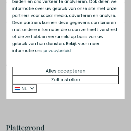
bieden en ons verkeer te analyseren. Ook delen we
Voor aantal
4 personen
informatie over uw gebruik van onze site met onze
partners voor social media, adverteren en analyse.
personen
Deze partners kunnen deze gegevens combineren
Bouwjaar
2025
met andere informatie die u aan ze heeft verstrekt
of die ze hebben verzameld op basis van uw
2
Woonoppervlakte
65 m
gebruik van hun diensten. Bekijk voor meer
informatie ons
privacybeleid
.
Vraagprijs
Alles accepteren
Zelf instellen
Vakantiewoning incl.
€ 281.500,-
excl.
kavel
NL
btw
v.o.n.
Plattegrond