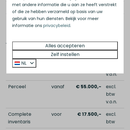
met andere informatie die u aan ze heeft verstrekt
Voor aantal personen
4
of die ze hebben verzameld op basis van uw
gebruik van hun diensten. Bekijk voor meer
2
Woonoppervlakte
53 m
informatie ons
privacybeleid
.
Vraagprijs
Alles accepteren
Zelf instellen
Vakantiewoning
vanaf
€ 189.500,-
excl.
NL
btw
v.o.n.
Perceel
vanaf
€ 55.000,-
excl.
btw
v.o.n.
Complete
voor
€ 17.500,-
excl.
inventaris
btw