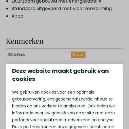
Duurzaam gebouwd met energielabel A
Standaard uitgevoerd met vloerverwarming
Airco
Kenmerken
Status
Nieuw
Investeringsrendement
Vast Netto rendement van 6% vo
Deze website maakt gebruik van
label
cookies
Park
WaterParQ Witte Venne
We gebruiken cookies voor een optimale
Aantal kamers
3
gebruikservaring, om gepersonaliseerde inhoud te
bieden en ons verkeer te analyseren. Ook delen we
Aantal slaapkamers
2
informatie over uw gebruik van onze site met onze
partners voor social media, adverteren en analyse.
Aantal badkamers
1
Deze partners kunnen deze gegevens combineren