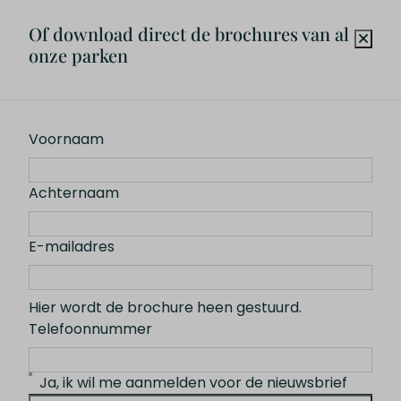
Of download direct de brochures van al
Mis niks!
onze parken
Van onze nieuwste projecten, woningen en updates
over de organisatie.
Voornaam
E-mailadres
Achternaam
Versturen
Beveiligd door reCaptcha,
privacybeleid
en
servicevoorwaarden
zijn van toepassing.
E-mailadres
Volg ons
Hier wordt de brochure heen gestuurd.
Telefoonnummer
Ja, ik wil me aanmelden voor de nieuwsbrief