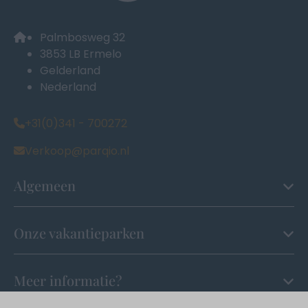
Palmbosweg 32
3853 LB Ermelo
Gelderland
Nederland
+31(0)341 - 700272
Verkoop@parqio.nl
Algemeen
Onze vakantieparken
Meer informatie?