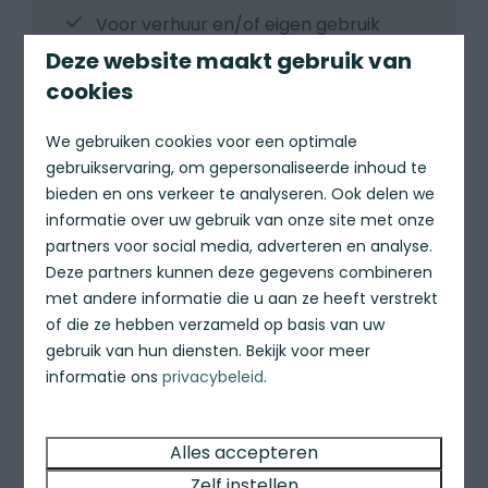
Voor verhuur en/of eigen gebruik
Deze website maakt gebruik van
Nabij het strand van Noordwijk
cookies
Download de brochure
We gebruiken cookies voor een optimale
gebruikservaring, om gepersonaliseerde inhoud te
bieden en ons verkeer te analyseren. Ook delen we
informatie over uw gebruik van onze site met onze
partners voor social media, adverteren en analyse.
Deze partners kunnen deze gegevens combineren
met andere informatie die u aan ze heeft verstrekt
of die ze hebben verzameld op basis van uw
gebruik van hun diensten. Bekijk voor meer
informatie ons
privacybeleid
.
Alles accepteren
WaterParQ Witte Vennen
Zelf instellen