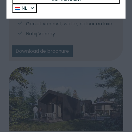
Hoogwaardige woningen aan een
NL
recreatiemeer
Geniet van rust, water, natuur én luxe
Nabij Venray
Download de brochure